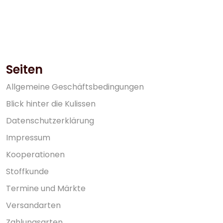
Seiten
A
l
l
g
e
m
e
i
n
e
G
e
s
c
h
ä
f
t
s
b
e
d
i
n
g
u
n
g
e
n
B
l
i
c
k
h
i
n
t
e
r
d
i
e
K
u
l
i
s
s
e
n
D
a
t
e
n
s
c
h
u
t
z
e
r
k
l
ä
r
u
n
g
I
m
p
r
e
s
s
u
m
K
o
o
p
e
r
a
t
i
o
n
e
n
S
t
o
f
f
k
u
n
d
e
T
e
r
m
i
n
e
u
n
d
M
ä
r
k
t
e
V
e
r
s
a
n
d
a
r
t
e
n
Z
a
h
l
u
n
g
s
a
r
t
e
n