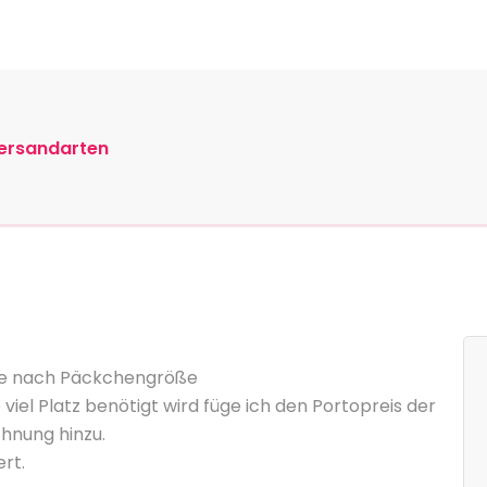
Accessoire
ersandarten
t je nach Päckchengröße
ie viel Platz benötigt wird füge ich den Portopreis der
hnung hinzu.
ert.