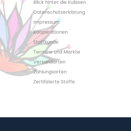
B
l
i
c
k
h
i
n
t
e
r
d
i
e
K
u
l
i
s
s
e
n
D
a
t
e
n
s
c
h
u
t
z
e
r
k
l
ä
r
u
n
g
I
m
p
r
e
s
s
u
m
K
o
o
p
e
r
a
t
i
o
n
e
n
S
t
o
f
f
k
u
n
d
e
T
e
r
m
i
n
e
u
n
d
M
ä
r
k
t
e
V
e
r
s
a
n
d
a
r
t
e
n
Z
a
h
l
u
n
g
s
a
r
t
e
n
Z
e
r
t
i
f
i
z
i
e
r
t
e
S
t
o
f
f
e