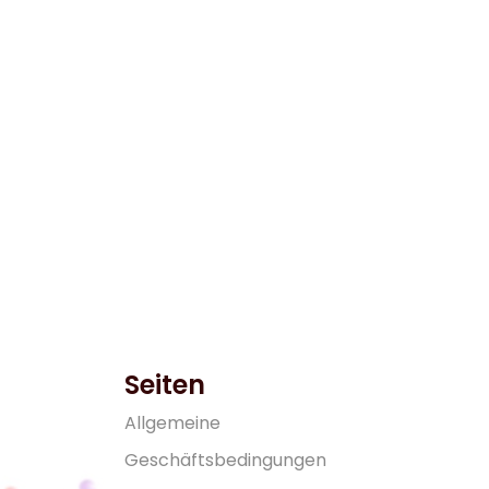
Seiten
A
l
l
g
e
m
e
i
n
e
G
e
s
c
h
ä
f
t
s
b
e
d
i
n
g
u
n
g
e
n