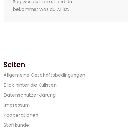
Sag was du denkst und du
bekommst was du willst.
Seiten
A
l
l
g
e
m
e
i
n
e
G
e
s
c
h
ä
f
t
s
b
e
d
i
n
g
u
n
g
e
n
B
l
i
c
k
h
i
n
t
e
r
d
i
e
K
u
l
i
s
s
e
n
D
a
t
e
n
s
c
h
u
t
z
e
r
k
l
ä
r
u
n
g
I
m
p
r
e
s
s
u
m
K
o
o
p
e
r
a
t
i
o
n
e
n
S
t
o
f
f
k
u
n
d
e